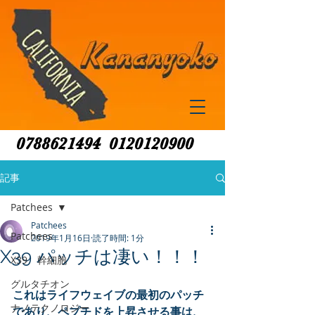
0788621494
0120120900
記事
Patchees
Patchees
Patchees
2019年1月16日
読了時間: 1分
X39 パッチは凄い！！！
X39 幹細胞
グルタチオン
これはライフウェイブの最初のパッチ
ナノテクノロジー
であり、ペプチドを上昇させる事は、