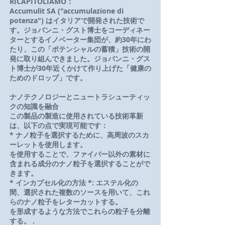
RICAPITOLIAMO：
Accumulit SA ("accumulazione di
potenza") はイタリアで開発された技術で
す。ジョバンニ・グスト博士をコーディネー
ターとするイノベーター集団が、約30年にわ
たり、この「ポテンシャルの蓄積」技術の開
発に取り組んできました。ジョバンニ・グス
ト博士が30年近くかけて作り上げた「健康の
ためのドロップ」です。
ナノテクノロジーとニュートラシューティッ
クの知識を融合
この製品の製造に使用されている技術革新
は、以下の点で実現可能です：
* ナノ粒子を選択するために、高周波のスカ
ーレットを使用します。
を使用することで、ファイバー以外の素材に
含まれる成分のナノ粒子を選択することがで
きます。
* インカプセル化の方法 *: エステル化の
間、選択された複数のソースを用いて、これ
らのナノ粒子をレターカットする。
を形成するような方法でこれらの粒子を分離
する。 .