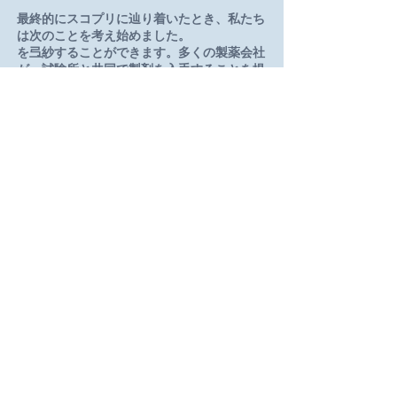
最終的にスコプリに辿り着いたとき、私たち
は次のことを考え始めました。
を弖紗することができます。多くの製薬会社
が、試験所と共同で製剤を入手することを提
案しました。しかし、実際のところ、彼らの
狙いは、私たちの製品を差別化することでは
なく、私たちの製品を開発することでした。
しかし、実際には、彼らの目的は、私たちの
製品を差別化することではなく、消費者にと
って有益な技術を開発することなのです。
SAを一元的に蓄積し、真のライフスタイル
を確立した人は、長い時間をかけて真の状態
に戻り、またそれを維持することができま
す。医薬品を消費するリスクは、大企業にと
って深刻で致命的な問題です。
長い間、私たちは、私たちの技術のパートナ
ー/取得者を選択し、最終的には、次のこと
を決定しました。AGEOのパートナーになる
ことを決定しました。皆さん、このプロジェ
クトにとても満足しています。2011年、植
物性原料を使用した「キャラメル」が、以下