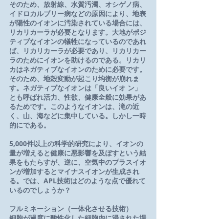
そのため、放射線、水質汚濁、オシゲノ病、
イドロカルブリー病などの原因により、地表
が陽性のイオンに汚染されている場合には、
リカリカーラが必要となります。
大地がポジ
ティブなイオンの犠牲になっているのであれ
ば、リカリカーラが必要であり、リカリカー
ラのためにイオンを助けるのである。リカリ
カはネガティブなイオンのために必要です。
そのため、地殻変動が起こり均衡が崩れま
す。ネガティブなイオンは「良いイオ ン」
とも呼ばれ活力、性欲、健康全般に効果があ
るためです。このようなイオンは、滝の近
く、山、海などに集中している。
しかし一時
的にである。
5,000件以上の科学的研究により、イオンの
量が増えると健康に悪影響を及ぼすという結
果をもたらすが、逆に、空気中のプラスイオ
ンが増加するとマイナスイオンが生成され
る。では、APL技術はどのような点で優れて
いるのでしょうか？
フルミネーション（一体化させる技術）
細胞が過度に酸性化した細胞内に浸された場