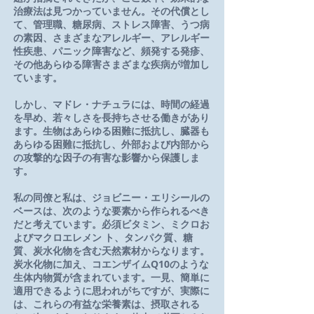
治療法は見つかっていません。その代償とし
て、管理職、糖尿病、ストレス障害、うつ病
の素因、さまざまなアレルギー、アレルギー
性疾患
、パニック障害など、頻発する発疹、
その他あらゆる障害さまざまな疾病が増加し
ています。
しかし、マドレ・ナチュラには、時間の経過
を早め、若々しさを長持ちさせる働きがあり
ます。生物はあらゆる困難に抵抗し、臓器も
あらゆる困難に抵抗し、外部および内部から
の攻撃的な因子の有害な影響から保護しま
す。
私の同僚と私は、ジョビニー・エリシールの
ベースは、次のような要素から作られるべき
だと考えています。必須ビタミン、ミクロお
よびマクロエレメン ト、タンパク質、糖
質、炭水化物を含む天然素材からなります。
炭水化物に加え、コエンザイムQ10のような
生体内物質が含まれています。一見、簡単に
適用できるように思われがちですが、実際に
は、これらの有益な栄養素は、摂取される