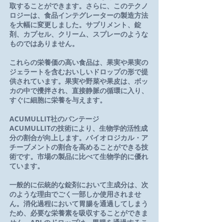
取することができます。さらに、このテクノ
ロジーは、食品インテグレーターの製造方法
を大幅に変更しました。サプリメント、錠
剤、カプセル、クリーム、スプレーのような
ものではありません。
これらの栄養価の高い食品は、果実や果実の
ジェラートを含むおいしいドロップの形で提
供されています。果実や野菜や果皮は、ボッ
カの中で攪拌され、直接静脈の循環に入り、
すぐに細胞に栄養を与えます。
ACUMULLIT社のバンテージ
ACUMULLITの技術により、生物学的活性成
分の割合が向上します。バイオロジカル・ア
チーブメントの割合を高めることができる技
術です。市場の製品に比べて生物学的に優れ
ています。
一般的に
伝統的な錠剤において主成分は、次
のような理由でごく一部しか使用されませ
ん。消化過程において胃腸を通過してしまう
ため、必要な栄養素を吸収することができま