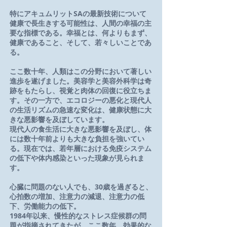
特にアキュムリットSAの最新技術について
健康で長生きする可能性は、人間の幸福の主
要な指標である。幸福とは、何よりもまず、
健康であること、そして、若々しいことであ
る。
ここ数十年、人類はこの分野において著しい
進歩を遂げました。美容学と美容外科学は奇
跡をもたらし、視覚と肉体の回復に役立ちま
す。その一方で、エコロジーの悪化と現代人
の生活リズムの急速な変化は、健康状態に大
きな悪影響を及ぼしています。
現代人の食生活に大きな悪影響を及ぼし、体
には数十年前よりも大きな負担を強いてい
る。現在では、若年層における免疫システム
の低下や体内感染といった現象が見られま
す。
心臓に問題のない人でも、30歳を過ぎると、
心拍数の増加、注意力の減退、注意力の低
下、労働能力の低下。
1984年以来、慢性的なストレス症候群の問
題が指摘されてきたが、ここ数年、効果的な