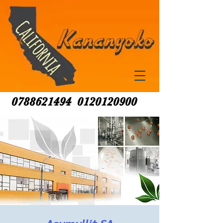
0788621494
0120120900