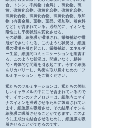
合、トシン、不純物（金属）、硫化物、硫
黄、硫黄化合物、硫黄化合物、硫黄化合物、
硫黄化合物、硫黄化合物、硫黄化合物、添加
物（有害金属、薬物、薬品、添加剤、着色料
など）が含まれている。必然的に、イオンを
陽性にし平衡状態を変化させる。
その結果、細胞膜が灌漑され、栄養補給や排
泄ができなくなる。このような状況は、細胞
膜の灌漑を引き起こし、栄養補給、エネルギ
ー生産、細胞間コミュニケーションを阻害す
る。このような状況は、間違いなく、精神
的・肉体的な問題を引き起こす。今すぐ細胞
をリカバリーし、均衡を取り戻すための「フ
ルミネーション」をご覧ください。
私たちのフルミネーションは、私たちの美味
しいキャラメルの中にこそ含まれているので
す。イオンのテクノロジーは、細胞内にマイ
ナスイオンを浸透させるために製造されてい
ます。細胞膜を吸着させ、その結果イオンを
細胞膜に吸着させることができます。このよ
うに主成分を結合させるために、細胞膜を吸
着させることができるのです。