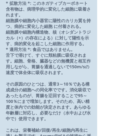
* 拡散方法 *: このネガティブカーボネート
含有物は、病理学的に変化した細胞に吸着さ
れます。
細胞膜や細胞内小器官に陽性のカリカ質を持
つ、病的に変化した細胞 に付着される。
細胞膜や細胞内構造物、核（オシダントラジ
カル（+）の存在による）に対して陽性を示
す、病的変化を起こした細胞に作用する。
* 適用方法 *: 食品ではありません。
舌下で溶けて、すぐに頬粘膜に吸収されま
す。細胞、骨格、臓器などの無機質と相互作
用しながら、胃腸を通過しないで150m/sの
速度で体全体に吸収されます。
その原因のひとつは、通常3～10％である構
成成分の細胞への同化率でです。消化吸収で
あったものが、胃腸を迂回することで95～
100％にまで増加します。そのため、高い精
度と体内での効能が決定されます。あらゆる
年齢層に対応し、必要なだけ（水中および水
中で）使用できます。
これは、栄養補給/回復/再生/細胞内再生に
適した製品です。AcumullitSAの技術から派