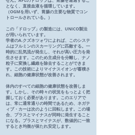
せん。APLのドロップは、胃腸を通過するこ
となく、直接血液を循環しています。
（OGMを用いず、胃腸の主要な物質でコン
トロールされている。）
この「ドロップ」の製造には、UNICO製法
が用いられています。
学者のA.クズネツォワによれば、このシステ
ムはフルミンのスカーリングに匹敵する。一
時的に乱気流が発生し、それが高い圧力を発
生させます。このため主成分を分離し、ナノ
粒子に変換し繊維を除去することができま
す。この技術によりマイナスイオンが蓄積さ
れ、細胞の健康状態が改善されます。
体内のすべての細胞の健康状態を改善しま
す。しかし、その時々の状況をもっとよく把
握しておく必要があります。このエリアで
は、常に通常通りの時間であるため、ネガテ
ィブ・カーは次のように回転します。この場
合、プラスとマイナスが同時に発生すること
になる。プラスとマイナスが、数値的に一致
するとき均衡が保たれ安定します。