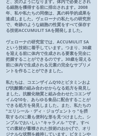
と、次のようになります。体内で必要とされ
る細胞を獲得する前に排出されます。2008
年、私や私たちの同僚は、真の科学的成果を
達成しました。ヴェローナの私たちの研究所
で、奇跡のような細胞の性質をすべて保存す
る技術ACCUMULIT SAを開発しました。
ヴェローナの研究室では、ACCUMULIT SA
という技術に着手しています。つまり、30歳
を迎える前に体内で生成される要素を完全に
把握することができるのです。30歳を迎える
前に体内で生成される元素の完全なサプリメ
ントを作ることができました。
私たちは、コエンザイムQ10とビタミンおよ
び抗酸菌の組み合わせからなる処方を発見し
ました。抗酸化物質と組み合わせたコエンザ
イムQ10を、あらゆる食品に配合することが
できる処方を発見しました。また、私たちの
"エリシール・ディ・ジョヴェントゥ "を摂
取するのに最も便利な形を見つけました。シ
ンプルでおいしい "キャラメル "です。すべ
ての素材が蓄積された技術のおかげで、オリ
ジナルな状態を維持しています。ビタミンや