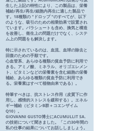
生した上記の特性により、この製品は、栄養
補給/再生/再生/細胞内再生に適した製品で
す。18種類の "ドロップ "のすべてが、以下
のような、吸引のための相乗効果で設置され
ています。パラシュートも含め、換気と構造
を改善し、衛生上の問題だけでなく、システ
ム上の問題をも解決します。
特に示されているのは、血流、血球の除去と
回復のための手順です。
心血管系、あらゆる種類の貧血予防に利用で
きる。アミノ酸、ミネラル、オリゴエレメン
ト、ビタミンなどの栄養素を含む細胞の栄養
補給、あらゆる種類の貧血予防に利用でき
る。栄養素はすべて植物由来である）。
特筆すべきは、抗ストレス作用（皮質下に作
用し、感情的ストレスを緩和する）。エネル
ギー補給（ビタミンB群＋コエンザイム
Q10）。
GIOVANNI GUSTO博士にACUMULLIT SA.
の技術について聞きました。「この30年間の
私の仕事の結果についてお話ししましょう。