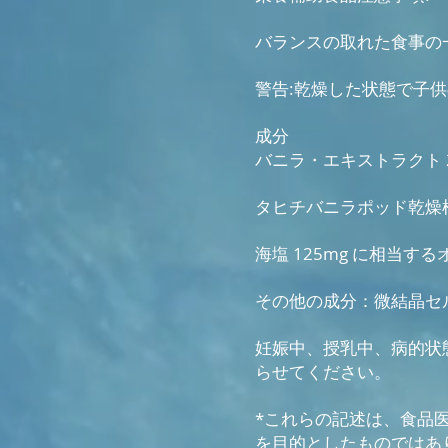
バランスの取れた食事の
警告:乾燥した状態で子
成分
バニラ・エキストラクト 
タヒチバニラポッド乾燥植
海塩 125mg に相当す
その他の成分：微結晶セ
妊娠中、授乳中、病的状
らせてください。
*これらの記述は、食品
を目的としたものではあ