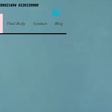
788621494 0120120900
Vital Body
Contact
Blog