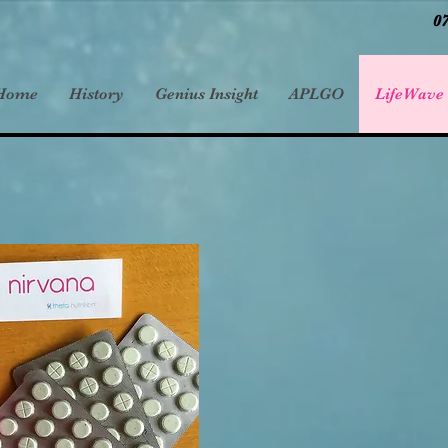
0
Home
History
Genius Insight
APLGO
LifeWave