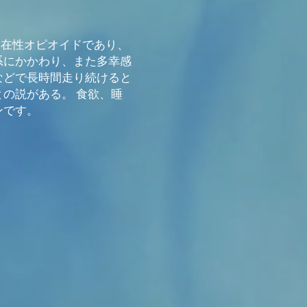
内在性オピオイドであり、
系にかかわり、また多幸感
などで長時間走り続けると
の説がある。 食欲、睡
ィンです。