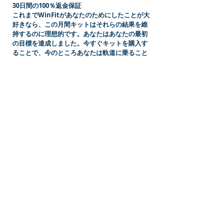
30日間の100％返金保証
これまでWinFitがあなたのためにしたことが大
好きなら、この月間キットはそれらの結果を維
持するのに理想的です。あなたはあなたの最初
の目標を達成しました。今すぐキットを購入す
ることで、今のところあなたは軌道に乗ること
ができます！
ご注意： Theta Activateの1つのボトル（30日
間の供給）は、新規ユーザーの1日の推奨量に基
づいてWinFit Body-Shaping Systemに含まれ
ています（Theta Oneの2つのスティックと
Theta Activateの2つのドロッパー）。
この月間メンテナンスキットにはTheta
Activateは含まれていません。最初の目標
（Theta Oneのスティック1つとTheta
Activateのドロッパー1つ）を満たせば、推奨
される1日の量が減るためです。60日ごとに
Theta Activateの1本のボトルを購入すること
を忘れないでください。