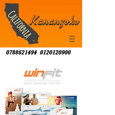
0788621494
0120120900