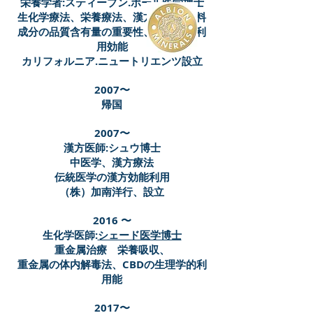
栄養学者:スティーブン.ポール医学博士
生化学療法、栄養療法、漢方療法 材料
成分の品質含有量の重要性、生理学的利
用効能
カリフォルニア.ニュートリエンツ設立
2007
〜
帰国
2007〜
漢方医師:シュウ博士
中医学、漢方療法
伝統医学の漢方効能利用
（株）加南洋行、設立
2016 〜
生化学医師:
シェード医学博士
重金属治療 栄養吸収、
重金属の体内解毒法、CBDの生理学的利
用能
2017〜