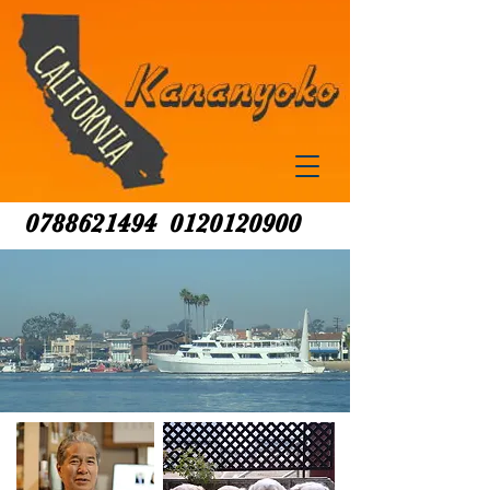
0788621494
0120120900