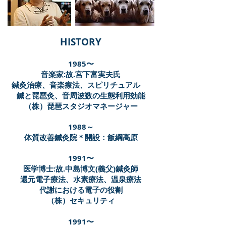
HISTORY
​1985〜
音楽家:故.宮下富実夫氏
鍼灸治療、音楽療法、スピリチュアル
鍼と琵琶灸、音周波数の生態利用効能
（株）琵琶スタジオマネージャー
1988～
体質改善鍼灸院＊開設：飯綱高原
1991〜
医学博士:故.中島博文(義父)鍼灸師
還元電子療法、水素療法、温泉療法
代謝における電子の役割
（株）セキュリティ
1991〜