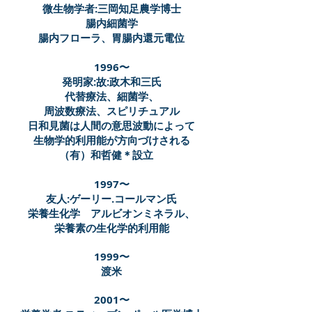
微生物学者:三岡知足農学博士
腸内細菌学
腸内フローラ、胃腸内還元電位
1996〜
発明家:故:政木和三氏
代替療法、細菌学、
周波数療法、スピリチュアル
日和見菌は人間の意思波動によって
生物学的利用能が方向づけされる
（有）和哲健＊設立
1997〜
友人:ゲーリー.コールマン氏
栄養生化学 アルビオンミネラル、
栄養素の生化学的利用能
1999
〜
渡米
2001〜