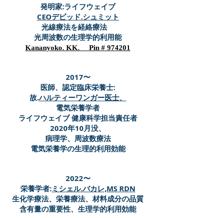
発明家:ライフウェイブ
CEOデビッド.シュミット
光線療法を経絡療法
光周波数の生理学的利用能
Kananyoko. KK. Pin # 974201
2017〜
医師、認定臨床栄養士:
故.
ハルティーワンガー医士、
電気栄養学者
ライフウェイブ 健康科学担当責任者
2020年10月没、
病理学、周波数療法
電気栄養学の生理的利用効能
2022〜
栄養学者:
ミシェル.バカレ,MS RDN
生化学療法、栄養療法、材料成分の品質
含有量の重要性、生理学的利用効能