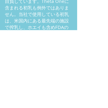
自負しています。Theta Oneに
含まれる初乳も例外ではありま
せん。当社で使用している初乳
は、米国内にある最先端の施設
で搾乳し、ホエイも含めFDAの
グレードA乳製品向けの牛乳殺菌
条例に準拠して処理されていま
す。さらにハラール、コーシャ
ーでもあり、遺伝子組み換え食
品を使っていません。
乳製品（ラクトース）にアレル
ギーがあるのですが、Theta
Oneを飲んでもよいですか?
Theta Oneのラクトース含有量
は微量です。450 mlの牛乳に含
まれるラクトースが26,000 mg