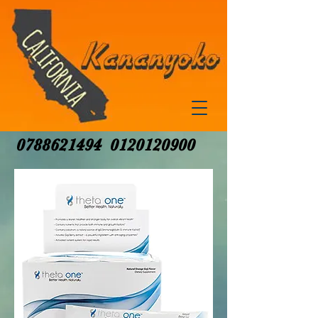
0788621494
0120120900